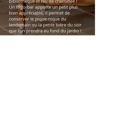
bibliothèque et feu de cheminée !
Un frigo-bar apporte un petit plus
bien appréciable, il permet de
conserver le pique-nique du
lendemain ou la petite bière du soir
que l’on prendra au fond du jardin !
(Lit d’appoint sur demande)
Connaître la disponibilité
Les avis de nos clients