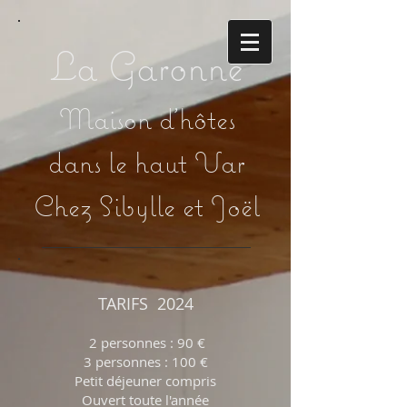
La Garonne
Maison d'hôtes
dans le haut Var
Chez Sibylle et Joël
TARIFS 2024
2 personnes : 90 €
3 personnes : 100 €
Petit déjeuner compris
Ouvert toute l'année